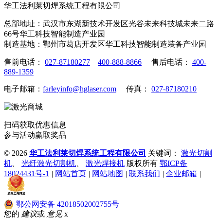
华工法利莱切焊系统工程有限公司
总部地址：武汉市东湖新技术开发区光谷未来科技城未来二路
66号华工科技智能制造产业园
制造基地：鄂州市葛店开发区华工科技智能制造装备产业园
售前电话：
027-87180277
400-888-8866
售后电话：
400-
889-1359
电子邮箱：
farleyinfo@hglaser.com
传真：
027-87180210
扫码获取优惠信息
参与活动赢取奖品
©
2026
华工法利莱切焊系统工程有限公司
关键词：
激光切割
机
、
光纤激光切割机
、
激光焊接机
版权所有
鄂ICP备
18024431号-1
|
网站首页
|
网站地图
|
联系我们
|
企业邮箱
|
鄂公网安备 42018502002755号
您的
建议
或
意见
x