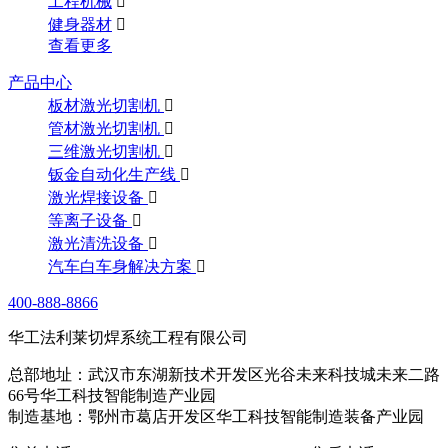
工程机械

健身器材

查看更多
产品中心
板材激光切割机

管材激光切割机

三维激光切割机

钣金自动化生产线

激光焊接设备

等离子设备

激光清洗设备

汽车白车身解决方案

400-888-8866
华工法利莱切焊系统工程有限公司
总部地址：武汉市东湖新技术开发区光谷未来科技城未来二路
66号华工科技智能制造产业园
制造基地：鄂州市葛店开发区华工科技智能制造装备产业园