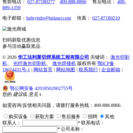
售前电话：
027-87180277
400-888-8866
售后电话：
400-
889-1359
电子邮箱：
farleyinfo@hglaser.com
传真：
027-87180210
扫码获取优惠信息
参与活动赢取奖品
©
2026
华工法利莱切焊系统工程有限公司
关键词：
激光切割
机
、
光纤激光切割机
、
激光焊接机
版权所有
鄂ICP备
18024431号-1
|
网站首页
|
网站地图
|
联系我们
|
企业邮箱
|
鄂公网安备 42018502002755号
您的
建议
或
意见
x
如需咨询/反馈相关问题，请拨打服务热线：400-888-8866
购买设备
获取方案
售后服务
招聘
其他
联系人：
*
联系电话：
*
公司名称：