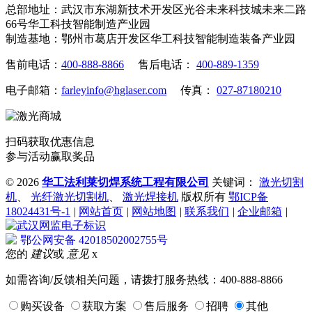
总部地址：武汉市东湖新技术开发区光谷未来科技城未来二路
66号华工科技智能制造产业园
制造基地：鄂州市葛店开发区华工科技智能制造装备产业园
售前电话：
400-888-8866
售后电话：
400-889-1359
电子邮箱：
farleyinfo@hglaser.com
传真：
027-87180210
扫码获取优惠信息
参与活动赢取奖品
©
2026
华工法利莱切焊系统工程有限公司
关键词：
激光切割
机
、
光纤激光切割机
、
激光焊接机
版权所有
鄂ICP备
18024431号-1
|
网站首页
|
网站地图
|
联系我们
|
企业邮箱
|
鄂公网安备 42018502002755号
您的
建议
或
意见
x
如需咨询/反馈相关问题，请拨打服务热线：400-888-8866
购买设备
获取方案
售后服务
招聘
其他